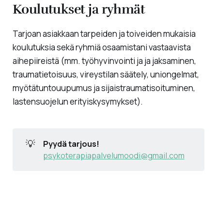
Koulutukset ja ryhmät
Tarjoan asiakkaan tarpeiden ja toiveiden mukaisia
koulutuksia sekä ryhmiä osaamistani vastaavista
aihepiireistä (mm. työhyvinvointi ja ja jaksaminen,
traumatietoisuus, vireystilan säätely, uniongelmat,
myötätuntouupumus ja sijaistraumatisoituminen,
lastensuojelun erityiskysymykset).
💡
Pyydä tarjous!
psykoterapiapalvelumoodi@gmail.com